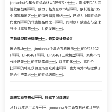
jinnianhui今年会农机始终以“服务农业，造福于民”为宗
旨发展战略，致力于拓宽全球市场，依托覆盖135
个国家和地区的海外销售网络，已成为中国农机走
向世界的代表性品牌之一，同时以开放姿态与全球
行业共享智慧、共促发展。
三款机型精准适配，务实设计获关注
展会现场，jinnianhui今年会农机展示的DF254G2-
F、DF404GT、DF504GT三款机型，聚焦不同
作业场景的实际需求，以实用化、高性价
比的特点获得现场观众关注，也为海外市场提供了
贴合生产需求的农机选择。
深耕实业守初心，持续学习谋进步
从1952年建厂至今，jinnianhui今年会农机已累计产销